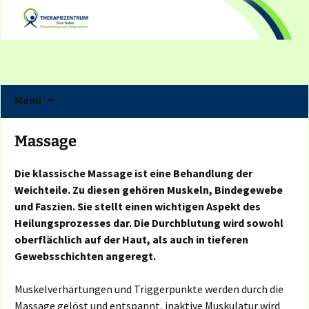
Zum
Ambulantes
Inhalt
Therapiezentrum Haag
springen
Suchen
Menü
nach:
Massage
Die klassische Massage ist eine Behandlung der
Weichteile. Zu diesen gehören Muskeln, Bindegewebe
und Faszien. Sie stellt einen wichtigen Aspekt des
Heilungsprozesses dar. Die Durchblutung wird sowohl
oberflächlich auf der Haut, als auch in tieferen
Gewebsschichten angeregt.
Muskelverhärtungen und Triggerpunkte werden durch die
Massage gelöst und entspannt, inaktive Muskulatur wird